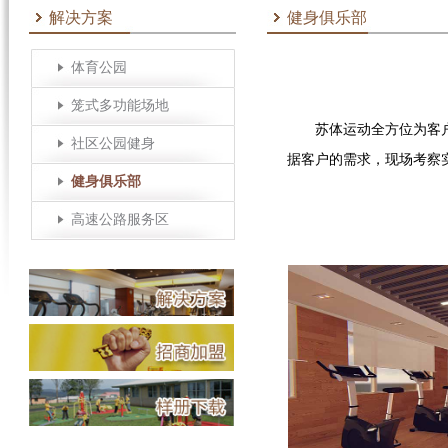
解决方案
健身俱乐部
体育公园
笼式多功能场地
苏体运动全方位为客户
社区公园健身
据客户的需求，现场考察
健身俱乐部
高速公路服务区