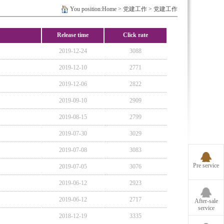
You position:
Home
>
党建工作
> 党建工作
Release time
Click rate
2019-12-24
3088
2019-12-10
2771
2019-12-06
2822
2019-09-10
2909
2019-08-15
2799
2019-07-30
3029
2019-07-08
3083
Pre service
2019-07-05
3076
2019-06-12
2923
2019-06-12
2717
After-sale
service
2018-12-19
3335