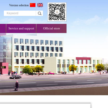
Version selection
Service and support
Official store