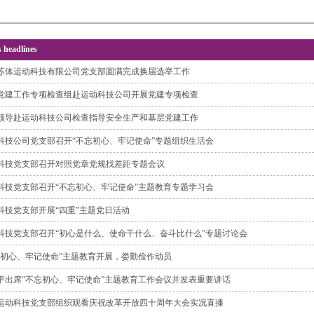
headlines
苏体运动科技有限公司党支部圆满完成换届选举工作
党建工作专项检查组赴运动科技公司开展党建专项检查
领导赴运动科技公司检查指导安全生产和基层党建工作
科技公司党支部召开“不忘初心、牢记使命”专题组织生活会
科技党支部召开对照党章党规找差距专题会议
科技党支部召开“不忘初心、牢记使命”主题教育专题学习会
科技党支部开展“四重”主题党日活动
科技党支部召开“初心是什么、使命干什么、奋斗比什么”专题讨论会
忘初心、牢记使命”主题教育开展，娄勤俭作动员
平出席“不忘初心、牢记使命”主题教育工作会议并发表重要讲话
运动科技党支部组织观看庆祝改革开放四十周年大会实况直播